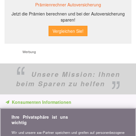
Prämienrechner Autoversicherung
Jetzt die Prämien berechnen und bei der Autoversicherung
sparen!
Werbung
Unsere Mission:
Ihnen
beim Sparen zu helfen
Konsumenten Informationen
Verpassen Sie keine Gelegenheit, Geld zu sparen. Erhalten Sie
Ihre Privatsphäre ist uns
unsere Vergleiche, Ratschläge und Tipps in den Bereichen
wichtig
Versicherung, Finanzen, Konsumgüter und vieles mehr...
Wir und unsere
-Partner speichern und greifen auf personenbezogene
638
Newsletter bestellen