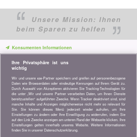
Unsere Mission:
Ihnen
beim Sparen zu helfen
Konsumenten Informationen
Verpassen Sie keine Gelegenheit, Geld zu sparen. Erhalten Sie
Ihre Privatsphäre ist uns
unsere Vergleiche, Ratschläge und Tipps in den Bereichen
wichtig
Versicherung, Finanzen, Konsumgüter und vieles mehr...
Wir und unsere
-Partner speichern und greifen auf personenbezogene
638
Newsletter bestellen
Daten wie Browserdaten oder eindeutige Kennungen auf Ihrem Gerät zu.
Durch Auswahl von Akzeptieren aktivieren Sie Tracking-Technologien für
die unter „Wir und unsere Partner verarbeiten Daten, um Ihnen Dienste
Treten Sie unserer Community bei
bereitzustellen“ aufgeführten Zwecke. Wenn Tracker deaktiviert sind, sind
manche Inhalte und Anzeigen möglicherweise nicht mehr so relevant für
Bleiben Sie auf dem neuesten Stand, finden Sie alle Ratschläge
Sie. Sie können dieses Menü jederzeit wieder aufrufen, um Ihre
und Tipps zum Sparen auf:
Einstellungen zu ändern oder Ihre Einwilligung zu widerrufen, indem Sie
auf den Link Zwecke anzeigen am unteren Rand der Webseite klicken. Ihre
Einstellungen gelten innerhalb unseres Website. Weitere Informationen
finden Sie in unserer Datenschutzerklärung.