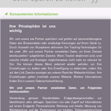
Konsumenten Informationen
Verpassen Sie keine Gelegenheit, Geld zu sparen. Erhalten Sie
Ihre Privatsphäre ist uns
unsere Vergleiche, Ratschläge und Tipps in den Bereichen
wichtig
Versicherung, Finanzen, Konsumgüter und vieles mehr...
Wir und unsere
-Partner speichern und greifen auf personenbezogene
638
Newsletter bestellen
Daten wie Browserdaten oder eindeutige Kennungen auf Ihrem Gerät zu.
Durch Auswahl von Akzeptieren aktivieren Sie Tracking-Technologien für
die unter „Wir und unsere Partner verarbeiten Daten, um Ihnen Dienste
Treten Sie unserer Community bei
bereitzustellen“ aufgeführten Zwecke. Wenn Tracker deaktiviert sind, sind
manche Inhalte und Anzeigen möglicherweise nicht mehr so relevant für
Bleiben Sie auf dem neuesten Stand, finden Sie alle Ratschläge
Sie. Sie können dieses Menü jederzeit wieder aufrufen, um Ihre
und Tipps zum Sparen auf:
Einstellungen zu ändern oder Ihre Einwilligung zu widerrufen, indem Sie
auf den Link Zwecke anzeigen am unteren Rand der Webseite klicken. Ihre
Einstellungen gelten innerhalb unseres Website. Weitere Informationen
finden Sie in unserer Datenschutzerklärung.
Wir und unsere Partner verarbeiten Daten, um Folgendes
bereitzustellen:
Wissenswertes über bonus.ch
Verwendung genauer Standortdaten. Endgeräteeigenschaften zur
Wer ist bonus.ch? Wie funktionieren die Vergleiche?
Identifikation aktiv abfragen. Speichern von oder Zugriff auf Informationen
Presseanfragen, Partnerschaften, Werbung...
auf einem Endgerät. Personalisierte Werbung und Inhalte, Messung von
Werbeleistung und der Performance von Inhalten, Zielgruppenforschung