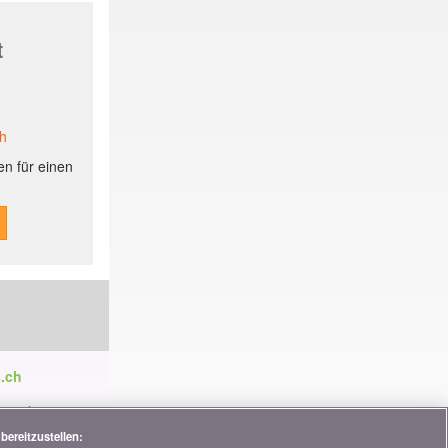
t
ch
n für einen
.ch
ren die
tnerschaften,
bereitzustellen: