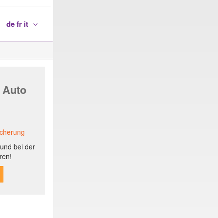
de fr it
 Auto
icherung
und bei der
ren!