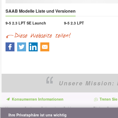
SAAB Modelle Liste und Versionen
9-5 2.3 LPT SE Launch
9-5 2.3 LPT
Unsere Mission:
Konsumenten Informationen
Treten Sie
Verpassen Sie keine Gelegenheit, Geld zu
Bleiben Sie au
sparen. Erhalten Sie unsere Vergleiche,
alle Ratschläg
Ihre Privatsphäre ist uns wichtig