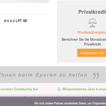
Privatkredi
9-5 2.3 LPT SE
Privatkreditverglei
Berechnen Sie die Monatsrate
Privatkredit
Ihnen beim Sparen zu helfen
 unserer Community bei
Wissenswertes über bonus
f dem neuesten Stand, finden Sie
Wer ist bonus.ch? Wie funktionie
e und Tipps zum Sparen auf:
Vergleiche? Presseanfragen, Par
Wir und unsere Partner verarbeiten Daten, um Folgendes 