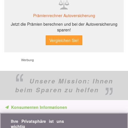
Prämienrechner Autoversicherung
Jetzt die Prämien berechnen und bei der Autoversicherung
sparen!
Werbung
Unsere Mission:
Ihnen
beim Sparen zu helfen
Konsumenten Informationen
Verpassen Sie keine Gelegenheit, Geld zu sparen. Erhalten Sie
Ihre Privatsphäre ist uns
unsere Vergleiche, Ratschläge und Tipps in den Bereichen
wichtig