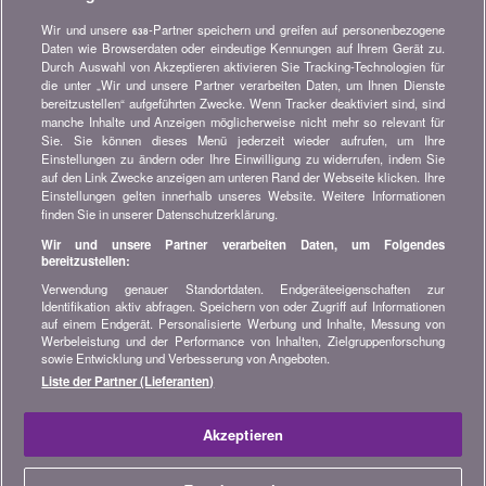
Versicherung, Finanzen, Konsumgüter und vieles mehr...
Wir und unsere
-Partner speichern und greifen auf personenbezogene
638
Newsletter bestellen
Daten wie Browserdaten oder eindeutige Kennungen auf Ihrem Gerät zu.
Durch Auswahl von Akzeptieren aktivieren Sie Tracking-Technologien für
die unter „Wir und unsere Partner verarbeiten Daten, um Ihnen Dienste
Treten Sie unserer Community bei
bereitzustellen“ aufgeführten Zwecke. Wenn Tracker deaktiviert sind, sind
manche Inhalte und Anzeigen möglicherweise nicht mehr so relevant für
Bleiben Sie auf dem neuesten Stand, finden Sie alle Ratschläge
Sie. Sie können dieses Menü jederzeit wieder aufrufen, um Ihre
und Tipps zum Sparen auf:
Einstellungen zu ändern oder Ihre Einwilligung zu widerrufen, indem Sie
auf den Link Zwecke anzeigen am unteren Rand der Webseite klicken. Ihre
Einstellungen gelten innerhalb unseres Website. Weitere Informationen
finden Sie in unserer Datenschutzerklärung.
Wir und unsere Partner verarbeiten Daten, um Folgendes
bereitzustellen:
Wissenswertes über bonus.ch
Verwendung genauer Standortdaten. Endgeräteeigenschaften zur
Wer ist bonus.ch? Wie funktionieren die Vergleiche?
Identifikation aktiv abfragen. Speichern von oder Zugriff auf Informationen
Presseanfragen, Partnerschaften, Werbung...
auf einem Endgerät. Personalisierte Werbung und Inhalte, Messung von
Werbeleistung und der Performance von Inhalten, Zielgruppenforschung
sowie Entwicklung und Verbesserung von Angeboten.
Alle Informationen über bonus.ch
Liste der Partner (Lieferanten)
© 2004-2026 copyright bonus.ch SA -
Sitemap
Akzeptieren
Home