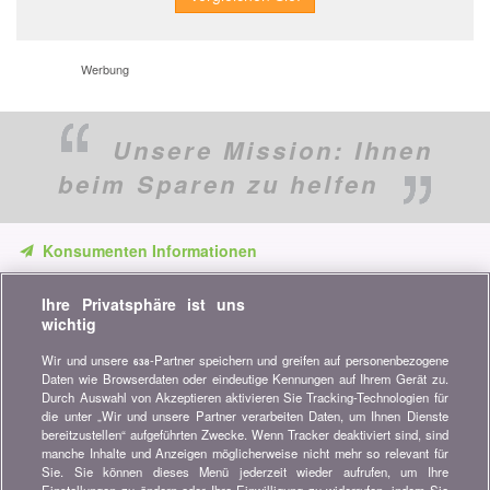
Werbung
Unsere Mission:
Ihnen
beim Sparen zu helfen
Konsumenten Informationen
Verpassen Sie keine Gelegenheit, Geld zu sparen. Erhalten Sie
Ihre Privatsphäre ist uns
unsere Vergleiche, Ratschläge und Tipps in den Bereichen
wichtig
Versicherung, Finanzen, Konsumgüter und vieles mehr...
Wir und unsere
-Partner speichern und greifen auf personenbezogene
638
Newsletter bestellen
Daten wie Browserdaten oder eindeutige Kennungen auf Ihrem Gerät zu.
Durch Auswahl von Akzeptieren aktivieren Sie Tracking-Technologien für
die unter „Wir und unsere Partner verarbeiten Daten, um Ihnen Dienste
Treten Sie unserer Community bei
bereitzustellen“ aufgeführten Zwecke. Wenn Tracker deaktiviert sind, sind
manche Inhalte und Anzeigen möglicherweise nicht mehr so relevant für
Bleiben Sie auf dem neuesten Stand, finden Sie alle Ratschläge
Sie. Sie können dieses Menü jederzeit wieder aufrufen, um Ihre
und Tipps zum Sparen auf: