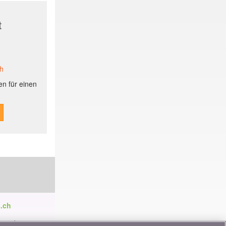
t
ch
n für einen
.ch
ren die