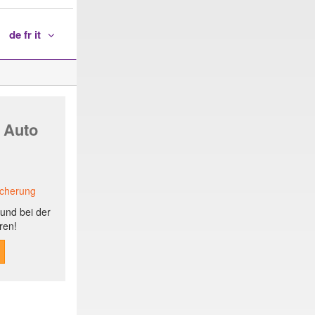
de fr it
 Auto
icherung
und bei der
ren!