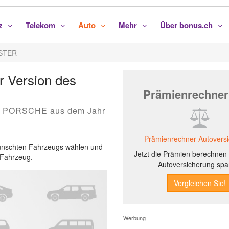
nz
Telekom
Auto
Mehr
Über bonus.ch
STER
Version des
Prämienrechner
ke PORSCHE aus dem Jahr
Prämienrechner Autovers
ewünschten Fahrzeugs wählen und
Jetzt die Prämien berechnen 
s Fahrzeug.
Autoversicherung spa
Werbung