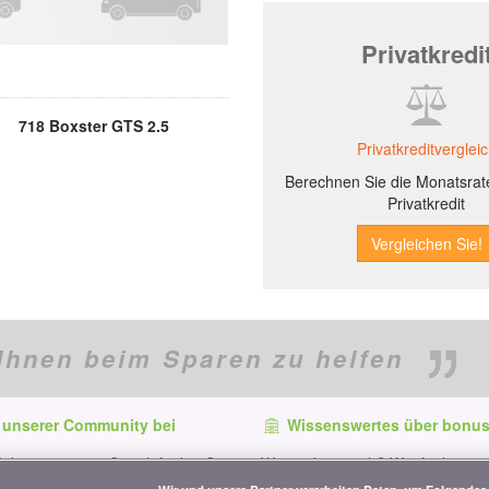
Privatkredi
718 Boxster GTS 2.5
Privatkreditverglei
Berechnen Sie die Monatsrate
Privatkredit
Ihnen beim Sparen zu helfen
 unserer Community bei
Wissenswertes über bonus
f dem neuesten Stand, finden Sie
Wer ist bonus.ch? Wie funktionie
e und Tipps zum Sparen auf:
Vergleiche? Presseanfragen, Par