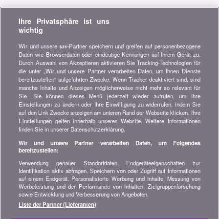
Verpassen Sie keine Gelegenheit, Geld zu sparen. Erhalten Sie
Ihre Privatsphäre ist uns
unsere Vergleiche, Ratschläge und Tipps in den Bereichen
wichtig
Versicherung, Finanzen, Konsumgüter und vieles mehr...
Wir und unsere
-Partner speichern und greifen auf personenbezogene
638
Newsletter bestellen
Daten wie Browserdaten oder eindeutige Kennungen auf Ihrem Gerät zu.
Durch Auswahl von Akzeptieren aktivieren Sie Tracking-Technologien für
die unter „Wir und unsere Partner verarbeiten Daten, um Ihnen Dienste
Treten Sie unserer Community bei
bereitzustellen“ aufgeführten Zwecke. Wenn Tracker deaktiviert sind, sind
manche Inhalte und Anzeigen möglicherweise nicht mehr so relevant für
Bleiben Sie auf dem neuesten Stand, finden Sie alle Ratschläge
Sie. Sie können dieses Menü jederzeit wieder aufrufen, um Ihre
und Tipps zum Sparen auf:
Einstellungen zu ändern oder Ihre Einwilligung zu widerrufen, indem Sie
auf den Link Zwecke anzeigen am unteren Rand der Webseite klicken. Ihre
Einstellungen gelten innerhalb unseres Website. Weitere Informationen
finden Sie in unserer Datenschutzerklärung.
Wir und unsere Partner verarbeiten Daten, um Folgendes
bereitzustellen:
Wissenswertes über bonus.ch
Verwendung genauer Standortdaten. Endgeräteeigenschaften zur
Wer ist bonus.ch? Wie funktionieren die Vergleiche?
Identifikation aktiv abfragen. Speichern von oder Zugriff auf Informationen
Presseanfragen, Partnerschaften, Werbung...
auf einem Endgerät. Personalisierte Werbung und Inhalte, Messung von
Werbeleistung und der Performance von Inhalten, Zielgruppenforschung
sowie Entwicklung und Verbesserung von Angeboten.
Alle Informationen über bonus.ch
Liste der Partner (Lieferanten)