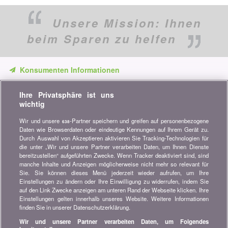
Unsere Mission:
Ihnen
beim Sparen zu helfen
Konsumenten Informationen
Verpassen Sie keine Gelegenheit, Geld zu sparen. Erhalten Sie
Ihre Privatsphäre ist uns
unsere Vergleiche, Ratschläge und Tipps in den Bereichen
wichtig
Versicherung, Finanzen, Konsumgüter und vieles mehr...
Wir und unsere
-Partner speichern und greifen auf personenbezogene
638
Newsletter bestellen
Daten wie Browserdaten oder eindeutige Kennungen auf Ihrem Gerät zu.
Durch Auswahl von Akzeptieren aktivieren Sie Tracking-Technologien für
die unter „Wir und unsere Partner verarbeiten Daten, um Ihnen Dienste
Treten Sie unserer Community bei
bereitzustellen“ aufgeführten Zwecke. Wenn Tracker deaktiviert sind, sind
manche Inhalte und Anzeigen möglicherweise nicht mehr so relevant für
Bleiben Sie auf dem neuesten Stand, finden Sie alle Ratschläge
Sie. Sie können dieses Menü jederzeit wieder aufrufen, um Ihre
und Tipps zum Sparen auf:
Einstellungen zu ändern oder Ihre Einwilligung zu widerrufen, indem Sie
auf den Link Zwecke anzeigen am unteren Rand der Webseite klicken. Ihre
Einstellungen gelten innerhalb unseres Website. Weitere Informationen
finden Sie in unserer Datenschutzerklärung.
Wir und unsere Partner verarbeiten Daten, um Folgendes