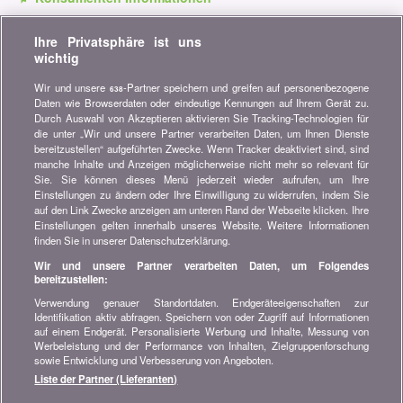
Verpassen Sie keine Gelegenheit, Geld zu sparen. Erhalten Sie
Ihre Privatsphäre ist uns
unsere Vergleiche, Ratschläge und Tipps in den Bereichen
wichtig
Versicherung, Finanzen, Konsumgüter und vieles mehr...
Wir und unsere
-Partner speichern und greifen auf personenbezogene
638
Newsletter bestellen
Daten wie Browserdaten oder eindeutige Kennungen auf Ihrem Gerät zu.
Durch Auswahl von Akzeptieren aktivieren Sie Tracking-Technologien für
die unter „Wir und unsere Partner verarbeiten Daten, um Ihnen Dienste
Treten Sie unserer Community bei
bereitzustellen“ aufgeführten Zwecke. Wenn Tracker deaktiviert sind, sind
manche Inhalte und Anzeigen möglicherweise nicht mehr so relevant für
Bleiben Sie auf dem neuesten Stand, finden Sie alle Ratschläge
Sie. Sie können dieses Menü jederzeit wieder aufrufen, um Ihre
und Tipps zum Sparen auf:
Einstellungen zu ändern oder Ihre Einwilligung zu widerrufen, indem Sie
auf den Link Zwecke anzeigen am unteren Rand der Webseite klicken. Ihre
Einstellungen gelten innerhalb unseres Website. Weitere Informationen
finden Sie in unserer Datenschutzerklärung.
Wir und unsere Partner verarbeiten Daten, um Folgendes
bereitzustellen:
Wissenswertes über bonus.ch
Verwendung genauer Standortdaten. Endgeräteeigenschaften zur
Wer ist bonus.ch? Wie funktionieren die Vergleiche?
Identifikation aktiv abfragen. Speichern von oder Zugriff auf Informationen
Presseanfragen, Partnerschaften, Werbung...
auf einem Endgerät. Personalisierte Werbung und Inhalte, Messung von
Werbeleistung und der Performance von Inhalten, Zielgruppenforschung
sowie Entwicklung und Verbesserung von Angeboten.
Alle Informationen über bonus.ch
Liste der Partner (Lieferanten)