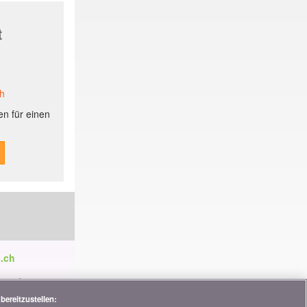
t
ch
n für einen
.ch
ren die
tnerschaften,
bereitzustellen: