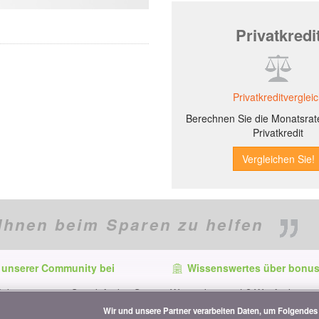
Privatkredi
Privatkreditverglei
Berechnen Sie die Monatsrate
Privatkredit
Ihnen beim Sparen zu helfen
 unserer Community bei
Wissenswertes über bonus
f dem neuesten Stand, finden Sie
Wer ist bonus.ch? Wie funktionie
e und Tipps zum Sparen auf:
Vergleiche? Presseanfragen, Par
Wir und unsere Partner verarbeiten Daten, um Folgendes 