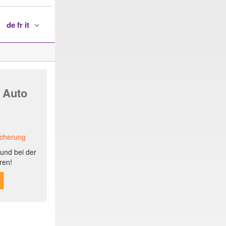
de fr it
 Auto
icherung
und bei der
ren!