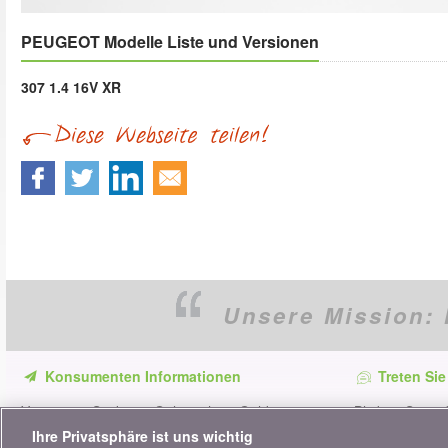
PEUGEOT Modelle Liste und Versionen
307 1.4 16V XR
Unsere Mission:
Konsumenten Informationen
Treten Sie
Verpassen Sie keine Gelegenheit, Geld zu
Bleiben Sie au
sparen. Erhalten Sie unsere Vergleiche,
alle Ratschläg
Ihre Privatsphäre ist uns wichtig