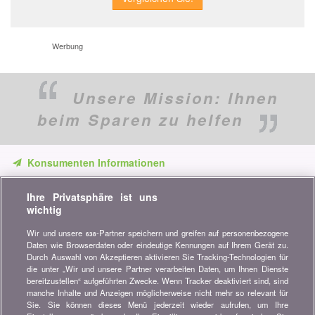
Werbung
Unsere Mission:
Ihnen
beim Sparen zu helfen
Konsumenten Informationen
Verpassen Sie keine Gelegenheit, Geld zu sparen. Erhalten Sie
Ihre Privatsphäre ist uns
unsere Vergleiche, Ratschläge und Tipps in den Bereichen
wichtig
Versicherung, Finanzen, Konsumgüter und vieles mehr...
Wir und unsere
-Partner speichern und greifen auf personenbezogene
638
Newsletter bestellen
Daten wie Browserdaten oder eindeutige Kennungen auf Ihrem Gerät zu.
Durch Auswahl von Akzeptieren aktivieren Sie Tracking-Technologien für
die unter „Wir und unsere Partner verarbeiten Daten, um Ihnen Dienste
Treten Sie unserer Community bei
bereitzustellen“ aufgeführten Zwecke. Wenn Tracker deaktiviert sind, sind
manche Inhalte und Anzeigen möglicherweise nicht mehr so relevant für
Bleiben Sie auf dem neuesten Stand, finden Sie alle Ratschläge
Sie. Sie können dieses Menü jederzeit wieder aufrufen, um Ihre
und Tipps zum Sparen auf: