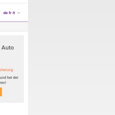
de fr it
 Auto
icherung
und bei der
ren!