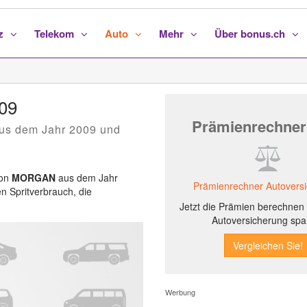
nz
Telekom
Auto
Mehr
Über bonus.ch
09
Prämienrechner
us dem Jahr 2009 und
von
MORGAN
aus dem Jahr
Prämienrechner Autovers
en Spritverbrauch, die
Jetzt die Prämien berechnen 
Autoversicherung spa
Werbung