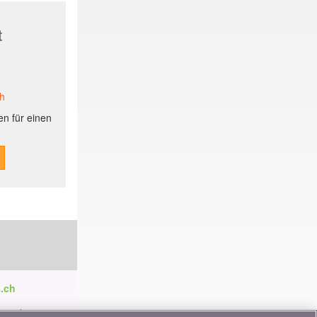
t
ch
n für einen
.ch
ren die