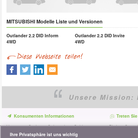
MITSUBISHI Modelle Liste und Versionen
Outlander 2.2 DID Inform
Outlander 2.2 DID Invite
4WD
4WD
Unsere Mission:
Konsumenten Informationen
Treten Sie
Verpassen Sie keine Gelegenheit, Geld zu
Bleiben Sie au
sparen. Erhalten Sie unsere Vergleiche,
alle Ratschläg
Ihre Privatsphäre ist uns wichtig