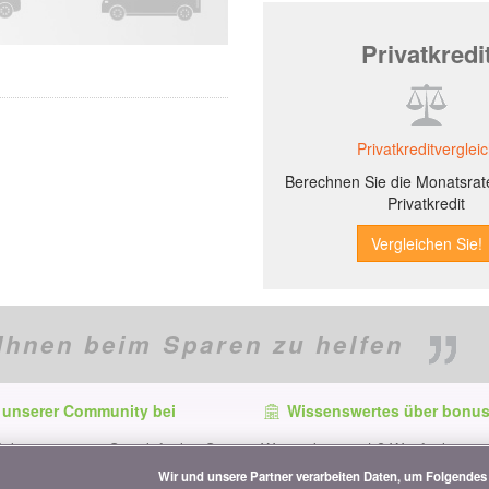
Privatkredi
Privatkreditverglei
Berechnen Sie die Monatsrate
Privatkredit
Ihnen beim Sparen zu helfen
 unserer Community bei
Wissenswertes über bonus
f dem neuesten Stand, finden Sie
Wer ist bonus.ch? Wie funktionie
e und Tipps zum Sparen auf:
Vergleiche? Presseanfragen, Par
Wir und unsere Partner verarbeiten Daten, um Folgendes 