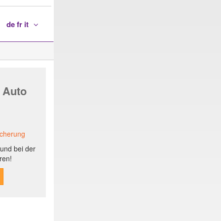
de fr it
 Auto
icherung
und bei der
ren!