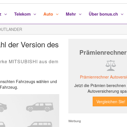
nz
Telekom
Auto
Mehr
Über bonus.ch
 OUTLANDER
 der Version des
Prämienrechner
arke MITSUBISHI aus dem
Prämienrechner Autovers
ewünschten Fahrzeugs wählen und
Jetzt die Prämien berechnen 
s Fahrzeug.
Autoversicherung spa
Werbung