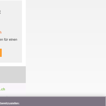
t
ch
n für einen
.ch
ren die
tnerschaften,
bereitzustellen: