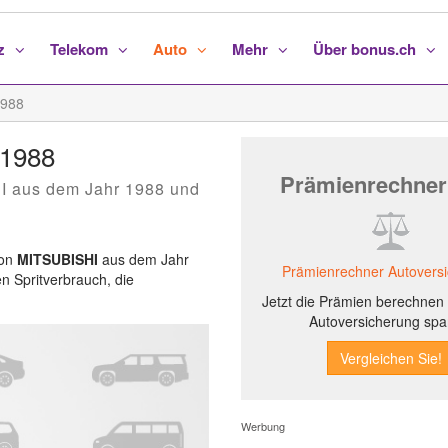
nz
Telekom
Auto
Mehr
Über bonus.ch
1988
 1988
Prämienrechner
I aus dem Jahr 1988 und
von
MITSUBISHI
aus dem Jahr
Prämienrechner Autovers
en Spritverbrauch, die
Jetzt die Prämien berechnen 
Autoversicherung spa
Werbung