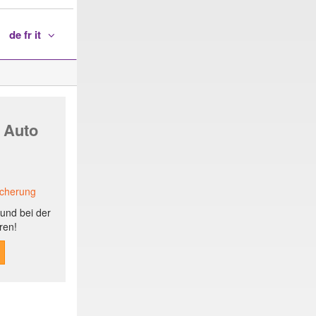
de fr it
 Auto
icherung
und bei der
ren!