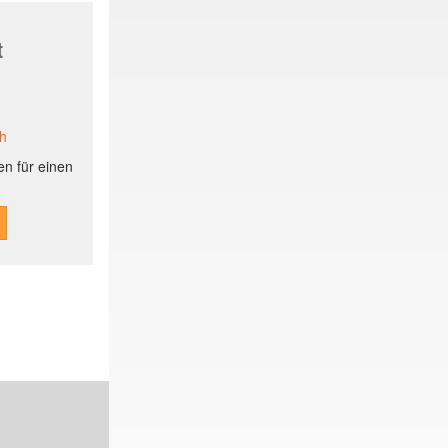
t
ch
n für einen