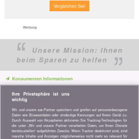
Werbung
Unsere Mission:
Ihnen
beim Sparen zu helfen
Konsumenten Informationen
Verpassen Sie keine Gelegenheit, Geld zu sparen. Erhalten Sie
Ihre Privatsphäre ist uns
unsere Vergleiche, Ratschläge und Tipps in den Bereichen
wichtig
Versicherung, Finanzen, Konsumgüter und vieles mehr...
Wir und unsere
-Partner speichern und greifen auf personenbezogene
638
Newsletter bestellen
Daten wie Browserdaten oder eindeutige Kennungen auf Ihrem Gerät zu.
Durch Auswahl von Akzeptieren aktivieren Sie Tracking-Technologien für
die unter „Wir und unsere Partner verarbeiten Daten, um Ihnen Dienste
Treten Sie unserer Community bei
bereitzustellen“ aufgeführten Zwecke. Wenn Tracker deaktiviert sind, sind
manche Inhalte und Anzeigen möglicherweise nicht mehr so relevant für
Bleiben Sie auf dem neuesten Stand, finden Sie alle Ratschläge