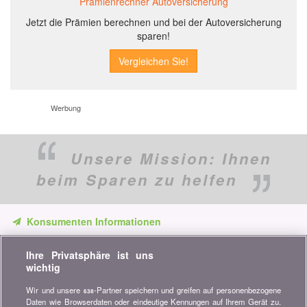
Prämienrechner Autoversicherung
Jetzt die Prämien berechnen und bei der Autoversicherung
sparen!
Werbung
Unsere Mission:
Ihnen
beim Sparen zu helfen
Konsumenten Informationen
Verpassen Sie keine Gelegenheit, Geld zu sparen. Erhalten Sie
Ihre Privatsphäre ist uns
unsere Vergleiche, Ratschläge und Tipps in den Bereichen
wichtig
Versicherung, Finanzen, Konsumgüter und vieles mehr...
Wir und unsere
-Partner speichern und greifen auf personenbezogene
638
Newsletter bestellen
Daten wie Browserdaten oder eindeutige Kennungen auf Ihrem Gerät zu.