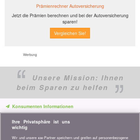
Prämienrechner Autoversicherung
Jetzt die Prämien berechnen und bei der Autoversicherung
sparen!
Werbung
Unsere Mission:
Ihnen
beim Sparen zu helfen
Konsumenten Informationen
Verpassen Sie keine Gelegenheit, Geld zu sparen. Erhalten Sie
Ihre Privatsphäre ist uns
unsere Vergleiche, Ratschläge und Tipps in den Bereichen
wichtig
Versicherung, Finanzen, Konsumgüter und vieles mehr...
Wir und unsere
-Partner speichern und greifen auf personenbezogene
638