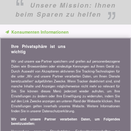
Unsere Mission:
Ihnen
beim Sparen zu helfen
Konsumenten Informationen
Verpassen Sie keine Gelegenheit, Geld zu sparen. Erhalten Sie
Ihre Privatsphäre ist uns
unsere Vergleiche, Ratschläge und Tipps in den Bereichen
wichtig
Versicherung, Finanzen, Konsumgüter und vieles mehr...
Wir und unsere
-Partner speichern und greifen auf personenbezogene
638
Newsletter bestellen
Daten wie Browserdaten oder eindeutige Kennungen auf Ihrem Gerät zu.
Durch Auswahl von Akzeptieren aktivieren Sie Tracking-Technologien für
die unter „Wir und unsere Partner verarbeiten Daten, um Ihnen Dienste
Treten Sie unserer Community bei
bereitzustellen“ aufgeführten Zwecke. Wenn Tracker deaktiviert sind, sind
manche Inhalte und Anzeigen möglicherweise nicht mehr so relevant für
Bleiben Sie auf dem neuesten Stand, finden Sie alle Ratschläge
Sie. Sie können dieses Menü jederzeit wieder aufrufen, um Ihre
und Tipps zum Sparen auf:
Einstellungen zu ändern oder Ihre Einwilligung zu widerrufen, indem Sie
auf den Link Zwecke anzeigen am unteren Rand der Webseite klicken. Ihre
Einstellungen gelten innerhalb unseres Website. Weitere Informationen
finden Sie in unserer Datenschutzerklärung.
Wir und unsere Partner verarbeiten Daten, um Folgendes
bereitzustellen:
Wissenswertes über bonus.ch
Verwendung genauer Standortdaten. Endgeräteeigenschaften zur