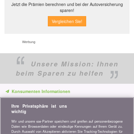
Jetzt die Prämien berechnen und bei der Autoversicherung
sparen!
Werbung
Unsere Mission:
Ihnen
beim Sparen zu helfen
Konsumenten Informationen
Verpassen Sie keine Gelegenheit, Geld zu sparen. Erhalten Sie
Ihre Privatsphäre ist uns
unsere Vergleiche, Ratschläge und Tipps in den Bereichen
wichtig
Versicherung, Finanzen, Konsumgüter und vieles mehr...
Wir und unsere
-Partner speichern und greifen auf personenbezogene
638
Newsletter bestellen
Daten wie Browserdaten oder eindeutige Kennungen auf Ihrem Gerät zu.
Durch Auswahl von Akzeptieren aktivieren Sie Tracking-Technologien für