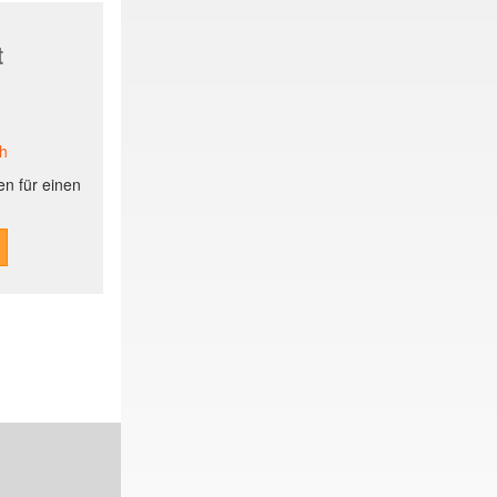
t
ch
n für einen