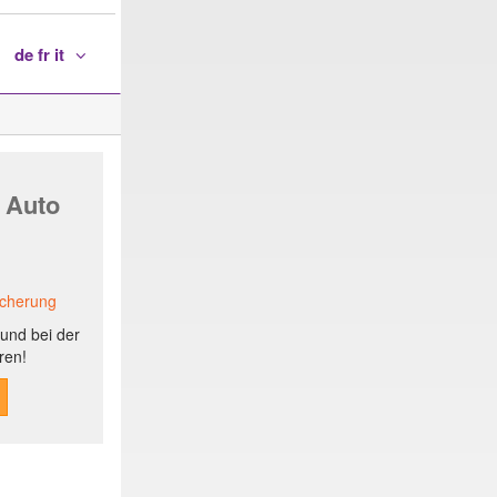
de fr it
 Auto
icherung
und bei der
ren!