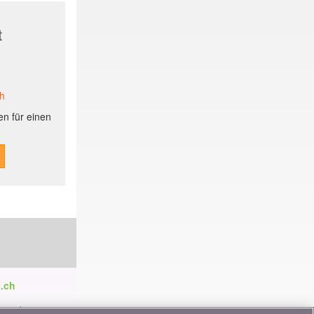
t
ch
n für einen
.ch
ren die