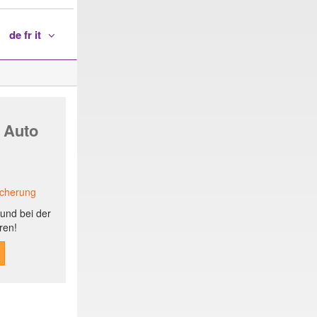
de fr it
 Auto
icherung
und bei der
ren!