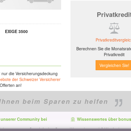
Privatkredi
EXIGE 3500
Privatkreditverglei
Berechnen Sie die Monatsrate
Privatkredit
r nur die Versicherungsdeckung
gebote der Schweizer Versicherer
Offerten an!
Ihnen beim Sparen zu helfen
 unserer Community bei
Wissenswertes über bonus
f dem neuesten Stand, finden Sie
Wer ist bonus.ch? Wie funktionie