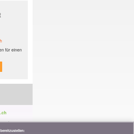
t
ch
n für einen
.ch
ren die
tnerschaften,
bereitzustellen: