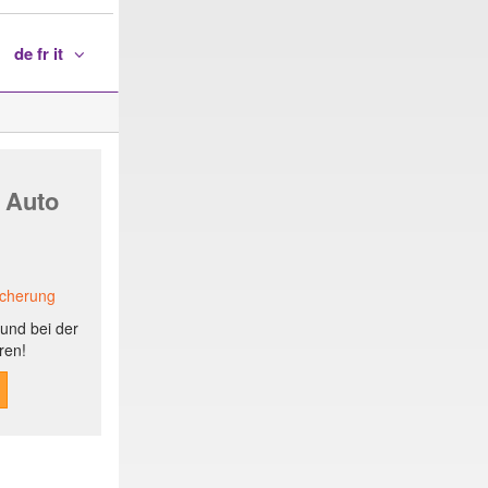
de fr it
 Auto
icherung
und bei der
ren!