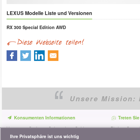
LEXUS Modelle Liste und Versionen
RX 300 Special Edition AWD
Unsere Mission:
Konsumenten Informationen
Treten Sie
Verpassen Sie keine Gelegenheit, Geld zu
Bleiben Sie au
sparen. Erhalten Sie unsere Vergleiche,
alle Ratschläg
Ihre Privatsphäre ist uns wichtig