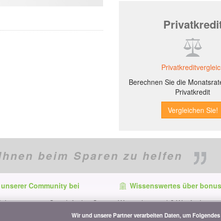
Privatkredi
Privatkreditverglei
Berechnen Sie die Monatsrate
Privatkredit
Ihnen beim Sparen zu helfen
 unserer Community bei
Wissenswertes über bonus
f dem neuesten Stand, finden Sie
Wer ist bonus.ch? Wie funktionie
e und Tipps zum Sparen auf:
Vergleiche? Presseanfragen, Par
Wir und unsere Partner verarbeiten Daten, um Folgendes 