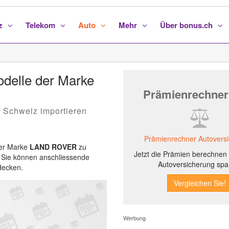
nz
Telekom
Auto
Mehr
Über bonus.ch
delle der Marke
Prämienrechner
ie Schweiz importieren
Prämienrechner Autovers
der Marke
LAND ROVER
zu
Jetzt die Prämien berechnen 
. Sie können anschliessende
Autoversicherung spa
decken.
Werbung