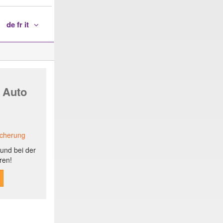
de fr it
 Auto
icherung
und bei der
ren!