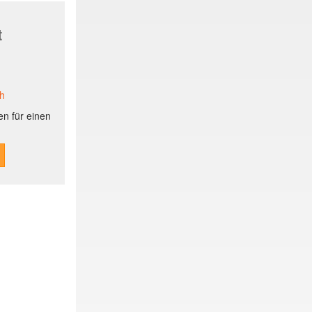
t
ch
n für einen