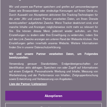
Versicherung, Finanzen, Konsumgüter und vieles mehr...
Wir und unsere
-Partner speichern und greifen auf personenbezogene
638
Newsletter bestellen
Daten wie Browserdaten oder eindeutige Kennungen auf Ihrem Gerät zu.
Durch Auswahl von Akzeptieren aktivieren Sie Tracking-Technologien für
die unter „Wir und unsere Partner verarbeiten Daten, um Ihnen Dienste
Treten Sie unserer Community bei
bereitzustellen“ aufgeführten Zwecke. Wenn Tracker deaktiviert sind, sind
manche Inhalte und Anzeigen möglicherweise nicht mehr so relevant für
Bleiben Sie auf dem neuesten Stand, finden Sie alle Ratschläge
Sie. Sie können dieses Menü jederzeit wieder aufrufen, um Ihre
und Tipps zum Sparen auf:
Einstellungen zu ändern oder Ihre Einwilligung zu widerrufen, indem Sie
auf den Link Zwecke anzeigen am unteren Rand der Webseite klicken. Ihre
Einstellungen gelten innerhalb unseres Website. Weitere Informationen
finden Sie in unserer Datenschutzerklärung.
Wir und unsere Partner verarbeiten Daten, um Folgendes
bereitzustellen:
Wissenswertes über bonus.ch
Verwendung genauer Standortdaten. Endgeräteeigenschaften zur
Wer ist bonus.ch? Wie funktionieren die Vergleiche?
Identifikation aktiv abfragen. Speichern von oder Zugriff auf Informationen
Presseanfragen, Partnerschaften, Werbung...
auf einem Endgerät. Personalisierte Werbung und Inhalte, Messung von
Werbeleistung und der Performance von Inhalten, Zielgruppenforschung
sowie Entwicklung und Verbesserung von Angeboten.
Alle Informationen über bonus.ch
Liste der Partner (Lieferanten)
© 2004-2026 copyright bonus.ch SA -
Sitemap
Akzeptieren
Home