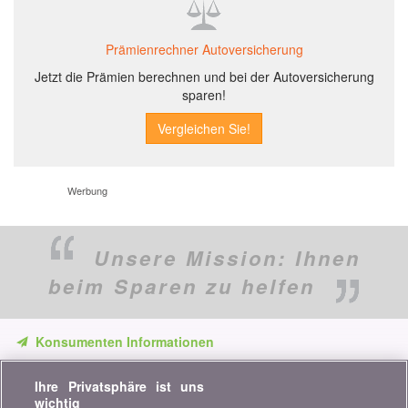
Prämienrechner Autoversicherung
Jetzt die Prämien berechnen und bei der Autoversicherung
sparen!
Werbung
Unsere Mission:
Ihnen
beim Sparen zu helfen
Konsumenten Informationen
Verpassen Sie keine Gelegenheit, Geld zu sparen. Erhalten Sie
Ihre Privatsphäre ist uns
unsere Vergleiche, Ratschläge und Tipps in den Bereichen
wichtig