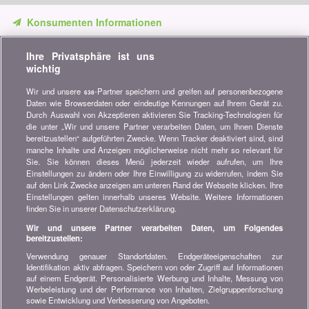
Konsumenten Informationen
Verpassen Sie keine Gelegenheit, Geld zu sparen. Erhalten Sie
Ihre Privatsphäre ist uns
unsere Vergleiche, Ratschläge und Tipps in den Bereichen
wichtig
Versicherung, Finanzen, Konsumgüter und vieles mehr...
Wir und unsere
-Partner speichern und greifen auf personenbezogene
638
Newsletter bestellen
Daten wie Browserdaten oder eindeutige Kennungen auf Ihrem Gerät zu.
Durch Auswahl von Akzeptieren aktivieren Sie Tracking-Technologien für
die unter „Wir und unsere Partner verarbeiten Daten, um Ihnen Dienste
Treten Sie unserer Community bei
bereitzustellen“ aufgeführten Zwecke. Wenn Tracker deaktiviert sind, sind
manche Inhalte und Anzeigen möglicherweise nicht mehr so relevant für
Bleiben Sie auf dem neuesten Stand, finden Sie alle Ratschläge
Sie. Sie können dieses Menü jederzeit wieder aufrufen, um Ihre
und Tipps zum Sparen auf:
Einstellungen zu ändern oder Ihre Einwilligung zu widerrufen, indem Sie
auf den Link Zwecke anzeigen am unteren Rand der Webseite klicken. Ihre
Einstellungen gelten innerhalb unseres Website. Weitere Informationen
finden Sie in unserer Datenschutzerklärung.
Wir und unsere Partner verarbeiten Daten, um Folgendes
bereitzustellen:
Wissenswertes über bonus.ch
Verwendung genauer Standortdaten. Endgeräteeigenschaften zur
Wer ist bonus.ch? Wie funktionieren die Vergleiche?
Identifikation aktiv abfragen. Speichern von oder Zugriff auf Informationen
Presseanfragen, Partnerschaften, Werbung...
auf einem Endgerät. Personalisierte Werbung und Inhalte, Messung von
Werbeleistung und der Performance von Inhalten, Zielgruppenforschung
sowie Entwicklung und Verbesserung von Angeboten.
Alle Informationen über bonus.ch