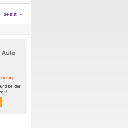
de fr it
 Auto
icherung
und bei der
ren!