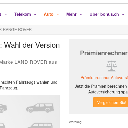
nz
Telekom
Auto
Mehr
Über bonus.ch
R RANGE ROVER
ahl der Version
Prämienrechner
r Marke LAND ROVER aus
Prämienrechner Autovers
ewünschten Fahrzeugs wählen und
Jetzt die Prämien berechnen 
s Fahrzeug.
Autoversicherung spa
Werbung