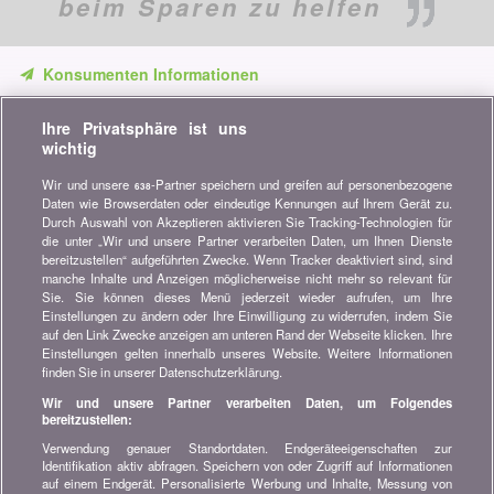
beim Sparen zu helfen
Konsumenten Informationen
Verpassen Sie keine Gelegenheit, Geld zu sparen. Erhalten Sie
Ihre Privatsphäre ist uns
unsere Vergleiche, Ratschläge und Tipps in den Bereichen
wichtig
Versicherung, Finanzen, Konsumgüter und vieles mehr...
Wir und unsere
-Partner speichern und greifen auf personenbezogene
638
Newsletter bestellen
Daten wie Browserdaten oder eindeutige Kennungen auf Ihrem Gerät zu.
Durch Auswahl von Akzeptieren aktivieren Sie Tracking-Technologien für
die unter „Wir und unsere Partner verarbeiten Daten, um Ihnen Dienste
Treten Sie unserer Community bei
bereitzustellen“ aufgeführten Zwecke. Wenn Tracker deaktiviert sind, sind
manche Inhalte und Anzeigen möglicherweise nicht mehr so relevant für
Bleiben Sie auf dem neuesten Stand, finden Sie alle Ratschläge
Sie. Sie können dieses Menü jederzeit wieder aufrufen, um Ihre
und Tipps zum Sparen auf:
Einstellungen zu ändern oder Ihre Einwilligung zu widerrufen, indem Sie
auf den Link Zwecke anzeigen am unteren Rand der Webseite klicken. Ihre
Einstellungen gelten innerhalb unseres Website. Weitere Informationen
finden Sie in unserer Datenschutzerklärung.
Wir und unsere Partner verarbeiten Daten, um Folgendes
bereitzustellen:
Wissenswertes über bonus.ch
Verwendung genauer Standortdaten. Endgeräteeigenschaften zur
Wer ist bonus.ch? Wie funktionieren die Vergleiche?
Identifikation aktiv abfragen. Speichern von oder Zugriff auf Informationen
Presseanfragen, Partnerschaften, Werbung...
auf einem Endgerät. Personalisierte Werbung und Inhalte, Messung von