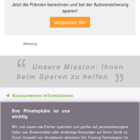
Jetzt die Prämien berechnen und bei der Autoversicherung
sparen!
Werbung
Unsere Mission:
Ihnen
beim Sparen zu helfen
Konsumenten Informationen
Verpassen Sie keine Gelegenheit, Geld zu sparen. Erhalten Sie
Ihre Privatsphäre ist uns
unsere Vergleiche, Ratschläge und Tipps in den Bereichen
wichtig
Versicherung, Finanzen, Konsumgüter und vieles mehr...
Wir und unsere
-Partner speichern und greifen auf personenbezogene
638
Newsletter bestellen
Daten wie Browserdaten oder eindeutige Kennungen auf Ihrem Gerät zu.
Durch Auswahl von Akzeptieren aktivieren Sie Tracking-Technologien für