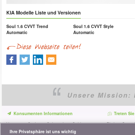
KIA Modelle Liste und Versionen
Soul 1.6 CVVT Trend
Soul 1.6 CVVT Style
Automatic
Automatic
Unsere Mission:
Konsumenten Informationen
Treten Sie
Verpassen Sie keine Gelegenheit, Geld zu
Bleiben Sie au
sparen. Erhalten Sie unsere Vergleiche,
alle Ratschläg
Ihre Privatsphäre ist uns wichtig