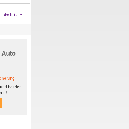
de fr it
 Auto
icherung
und bei der
ren!