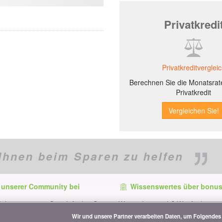
Privatkredi
Privatkreditverglei
Berechnen Sie die Monatsrate
Privatkredit
Ihnen beim Sparen zu helfen
 unserer Community bei
Wissenswertes über bonus
f dem neuesten Stand, finden Sie
Wer ist bonus.ch? Wie funktionie
e und Tipps zum Sparen auf:
Vergleiche? Presseanfragen, Par
Wir und unsere Partner verarbeiten Daten, um Folgendes 