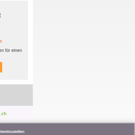
t
ch
n für einen
.ch
ren die
tnerschaften,
bereitzustellen: