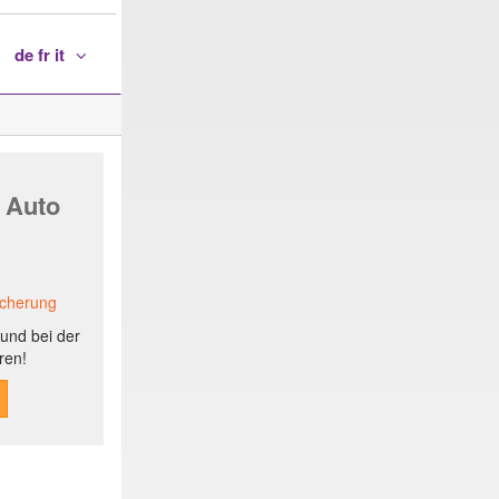
de fr it
 Auto
icherung
und bei der
ren!