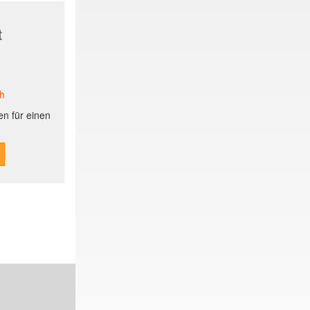
t
ch
n für einen