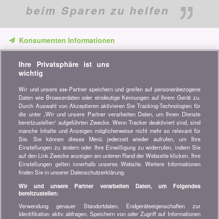
beim Sparen zu helfen
Konsumenten Informationen
Verpassen Sie keine Gelegenheit, Geld zu sparen. Erhalten Sie
Ihre Privatsphäre ist uns
unsere Vergleiche, Ratschläge und Tipps in den Bereichen
wichtig
Versicherung, Finanzen, Konsumgüter und vieles mehr...
Wir und unsere
-Partner speichern und greifen auf personenbezogene
638
Newsletter bestellen
Daten wie Browserdaten oder eindeutige Kennungen auf Ihrem Gerät zu.
Durch Auswahl von Akzeptieren aktivieren Sie Tracking-Technologien für
die unter „Wir und unsere Partner verarbeiten Daten, um Ihnen Dienste
Treten Sie unserer Community bei
bereitzustellen“ aufgeführten Zwecke. Wenn Tracker deaktiviert sind, sind
manche Inhalte und Anzeigen möglicherweise nicht mehr so relevant für
Bleiben Sie auf dem neuesten Stand, finden Sie alle Ratschläge
Sie. Sie können dieses Menü jederzeit wieder aufrufen, um Ihre
und Tipps zum Sparen auf:
Einstellungen zu ändern oder Ihre Einwilligung zu widerrufen, indem Sie
auf den Link Zwecke anzeigen am unteren Rand der Webseite klicken. Ihre
Einstellungen gelten innerhalb unseres Website. Weitere Informationen
finden Sie in unserer Datenschutzerklärung.
Wir und unsere Partner verarbeiten Daten, um Folgendes
bereitzustellen:
Wissenswertes über bonus.ch
Verwendung genauer Standortdaten. Endgeräteeigenschaften zur
Wer ist bonus.ch? Wie funktionieren die Vergleiche?
Identifikation aktiv abfragen. Speichern von oder Zugriff auf Informationen