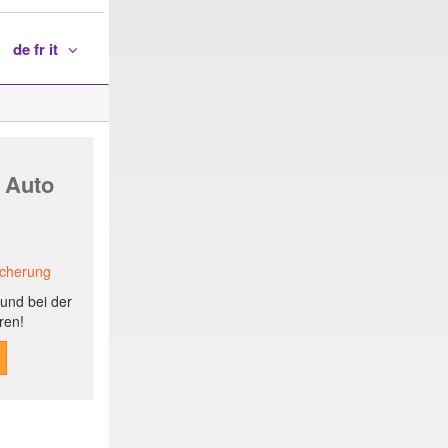
de fr it
 Auto
icherung
und bei der
ren!