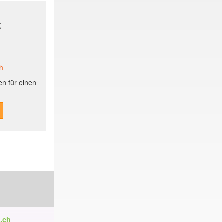
t
ch
n für einen
.ch