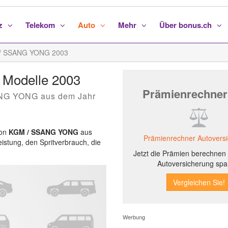
nz
Telekom
Auto
Mehr
Über bonus.ch
/ SSANG YONG 2003
 Modelle 2003
Prämienrechner
ANG YONG aus dem Jahr
von
KGM / SSANG YONG
aus
Prämienrechner Autovers
eistung, den Spritverbrauch, die
Jetzt die Prämien berechnen 
Autoversicherung spa
Werbung