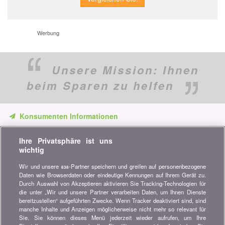
Werbung
Unsere Mission:
Ihnen
beim Sparen zu helfen
Konsumenten Informationen
Verpassen Sie keine Gelegenheit, Geld zu sparen. Erhalten Sie
Ihre Privatsphäre ist uns
unsere Vergleiche, Ratschläge und Tipps in den Bereichen
wichtig
Versicherung, Finanzen, Konsumgüter und vieles mehr...
Wir und unsere
-Partner speichern und greifen auf personenbezogene
638
Newsletter bestellen
Daten wie Browserdaten oder eindeutige Kennungen auf Ihrem Gerät zu.
Durch Auswahl von Akzeptieren aktivieren Sie Tracking-Technologien für
die unter „Wir und unsere Partner verarbeiten Daten, um Ihnen Dienste
Treten Sie unserer Community bei
bereitzustellen“ aufgeführten Zwecke. Wenn Tracker deaktiviert sind, sind
manche Inhalte und Anzeigen möglicherweise nicht mehr so relevant für
Bleiben Sie auf dem neuesten Stand, finden Sie alle Ratschläge
Sie. Sie können dieses Menü jederzeit wieder aufrufen, um Ihre
und Tipps zum Sparen auf: