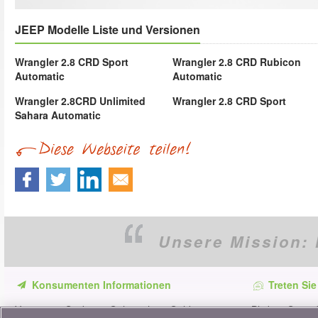
JEEP Modelle Liste und Versionen
Wrangler 2.8 CRD Sport
Wrangler 2.8 CRD Rubicon
Automatic
Automatic
Wrangler 2.8CRD Unlimited
Wrangler 2.8 CRD Sport
Sahara Automatic
Unsere Mission:
Konsumenten Informationen
Treten Sie
Verpassen Sie keine Gelegenheit, Geld zu
Bleiben Sie au