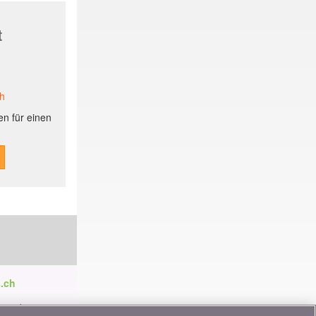
t
ch
n für einen
.ch
ren die