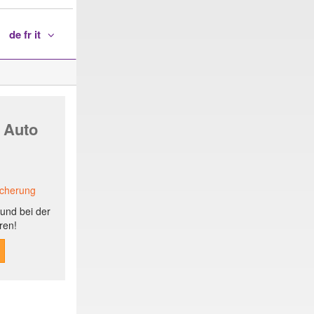
de fr it
 Auto
icherung
und bei der
ren!