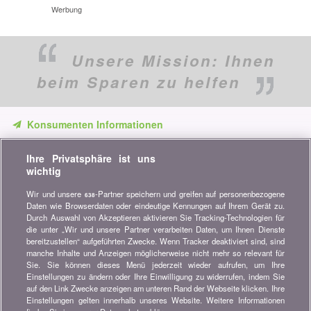
Werbung
Unsere Mission:
Ihnen
beim Sparen zu helfen
Konsumenten Informationen
Verpassen Sie keine Gelegenheit, Geld zu sparen. Erhalten Sie
Ihre Privatsphäre ist uns
unsere Vergleiche, Ratschläge und Tipps in den Bereichen
wichtig
Versicherung, Finanzen, Konsumgüter und vieles mehr...
Wir und unsere
-Partner speichern und greifen auf personenbezogene
638
Newsletter bestellen
Daten wie Browserdaten oder eindeutige Kennungen auf Ihrem Gerät zu.
Durch Auswahl von Akzeptieren aktivieren Sie Tracking-Technologien für
die unter „Wir und unsere Partner verarbeiten Daten, um Ihnen Dienste
Treten Sie unserer Community bei
bereitzustellen“ aufgeführten Zwecke. Wenn Tracker deaktiviert sind, sind
manche Inhalte und Anzeigen möglicherweise nicht mehr so relevant für
Bleiben Sie auf dem neuesten Stand, finden Sie alle Ratschläge
Sie. Sie können dieses Menü jederzeit wieder aufrufen, um Ihre
und Tipps zum Sparen auf:
Einstellungen zu ändern oder Ihre Einwilligung zu widerrufen, indem Sie
auf den Link Zwecke anzeigen am unteren Rand der Webseite klicken. Ihre
Einstellungen gelten innerhalb unseres Website. Weitere Informationen