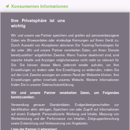
Konsumenten Informationen
Verpassen Sie keine Gelegenheit, Geld zu sparen. Erhalten Sie
Ihre Privatsphäre ist uns
unsere Vergleiche, Ratschläge und Tipps in den Bereichen
wichtig
Versicherung, Finanzen, Konsumgüter und vieles mehr...
Wir und unsere
-Partner speichern und greifen auf personenbezogene
638
Newsletter bestellen
Daten wie Browserdaten oder eindeutige Kennungen auf Ihrem Gerät zu.
Durch Auswahl von Akzeptieren aktivieren Sie Tracking-Technologien für
die unter „Wir und unsere Partner verarbeiten Daten, um Ihnen Dienste
Treten Sie unserer Community bei
bereitzustellen“ aufgeführten Zwecke. Wenn Tracker deaktiviert sind, sind
manche Inhalte und Anzeigen möglicherweise nicht mehr so relevant für
Bleiben Sie auf dem neuesten Stand, finden Sie alle Ratschläge
Sie. Sie können dieses Menü jederzeit wieder aufrufen, um Ihre
und Tipps zum Sparen auf:
Einstellungen zu ändern oder Ihre Einwilligung zu widerrufen, indem Sie
auf den Link Zwecke anzeigen am unteren Rand der Webseite klicken. Ihre
Einstellungen gelten innerhalb unseres Website. Weitere Informationen
finden Sie in unserer Datenschutzerklärung.
Wir und unsere Partner verarbeiten Daten, um Folgendes
bereitzustellen:
Wissenswertes über bonus.ch
Verwendung genauer Standortdaten. Endgeräteeigenschaften zur
Wer ist bonus.ch? Wie funktionieren die Vergleiche?
Identifikation aktiv abfragen. Speichern von oder Zugriff auf Informationen
Presseanfragen, Partnerschaften, Werbung...
auf einem Endgerät. Personalisierte Werbung und Inhalte, Messung von
Werbeleistung und der Performance von Inhalten, Zielgruppenforschung
sowie Entwicklung und Verbesserung von Angeboten.
Alle Informationen über bonus.ch
Liste der Partner (Lieferanten)