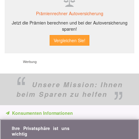
Prämienrechner Autoversicherung
Jetzt die Prämien berechnen und bei der Autoversicherung
sparen!
Werbung
Unsere Mission:
Ihnen
beim Sparen zu helfen
Konsumenten Informationen
Verpassen Sie keine Gelegenheit, Geld zu sparen. Erhalten Sie
Ihre Privatsphäre ist uns
unsere Vergleiche, Ratschläge und Tipps in den Bereichen
wichtig
Versicherung, Finanzen, Konsumgüter und vieles mehr...