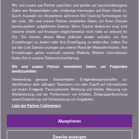
Wir und unsere
-Partner speichern und greifen auf personenbezogene
638
Newsletter bestellen
Daten wie Browserdaten oder eindeutige Kennungen auf Ihrem Gerät zu.
Durch Auswahl von Akzeptieren aktivieren Sie Tracking-Technologien für
die unter „Wir und unsere Partner verarbeiten Daten, um Ihnen Dienste
Treten Sie unserer Community bei
bereitzustellen“ aufgeführten Zwecke. Wenn Tracker deaktiviert sind, sind
manche Inhalte und Anzeigen möglicherweise nicht mehr so relevant für
Bleiben Sie auf dem neuesten Stand, finden Sie alle Ratschläge
Sie. Sie können dieses Menü jederzeit wieder aufrufen, um Ihre
und Tipps zum Sparen auf:
Einstellungen zu ändern oder Ihre Einwilligung zu widerrufen, indem Sie
auf den Link Zwecke anzeigen am unteren Rand der Webseite klicken. Ihre
Einstellungen gelten innerhalb unseres Website. Weitere Informationen
finden Sie in unserer Datenschutzerklärung.
Wir und unsere Partner verarbeiten Daten, um Folgendes
bereitzustellen:
Wissenswertes über bonus.ch
Verwendung genauer Standortdaten. Endgeräteeigenschaften zur
Wer ist bonus.ch? Wie funktionieren die Vergleiche?
Identifikation aktiv abfragen. Speichern von oder Zugriff auf Informationen
Presseanfragen, Partnerschaften, Werbung...
auf einem Endgerät. Personalisierte Werbung und Inhalte, Messung von
Werbeleistung und der Performance von Inhalten, Zielgruppenforschung
sowie Entwicklung und Verbesserung von Angeboten.
Alle Informationen über bonus.ch
Liste der Partner (Lieferanten)
© 2004-2026 copyright bonus.ch SA -
Sitemap
Akzeptieren
Home
Zwecke anzeigen