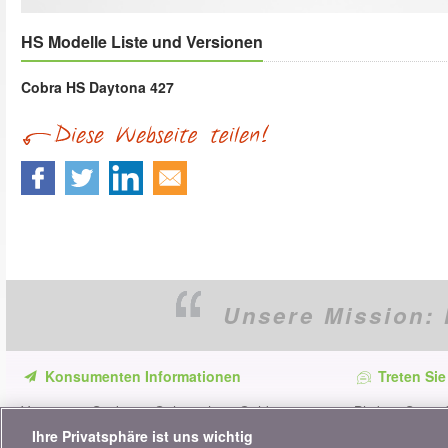
HS Modelle Liste und Versionen
Cobra HS Daytona 427
Unsere Mission:
Konsumenten Informationen
Treten Sie
Verpassen Sie keine Gelegenheit, Geld zu
Bleiben Sie au
sparen. Erhalten Sie unsere Vergleiche,
alle Ratschläg
Ihre Privatsphäre ist uns wichtig