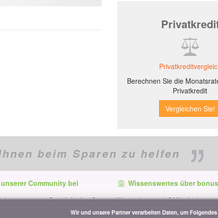
Privatkredi
Privatkreditverglei
Berechnen Sie die Monatsrate
Privatkredit
Ihnen beim Sparen zu helfen
 unserer Community bei
Wissenswertes über bonus
f dem neuesten Stand, finden Sie
Wer ist bonus.ch? Wie funktionie
e und Tipps zum Sparen auf:
Vergleiche? Presseanfragen, Par
Wir und unsere Partner verarbeiten Daten, um Folgendes 