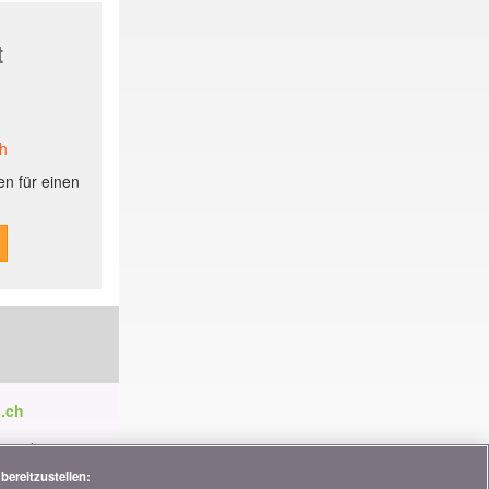
t
ch
n für einen
.ch
ren die
tnerschaften,
bereitzustellen: