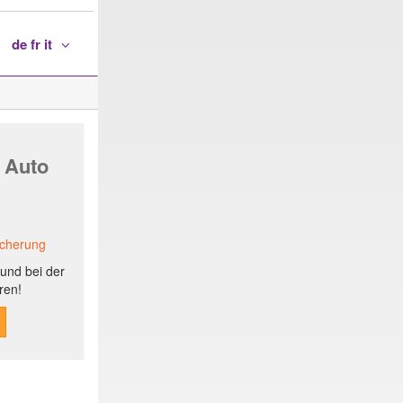
de fr it
 Auto
icherung
und bei der
ren!