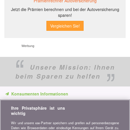
Prämienrechner Autoversicherung
Jetzt die Prämien berechnen und bei der Autoversicherung
sparen!
Werbung
Unsere Mission:
Ihnen
beim Sparen zu helfen
Konsumenten Informationen
Verpassen Sie keine Gelegenheit, Geld zu sparen. Erhalten Sie
Ihre Privatsphäre ist uns
unsere Vergleiche, Ratschläge und Tipps in den Bereichen
wichtig
Versicherung, Finanzen, Konsumgüter und vieles mehr...
Wir und unsere
-Partner speichern und greifen auf personenbezogene
638
Newsletter bestellen
Daten wie Browserdaten oder eindeutige Kennungen auf Ihrem Gerät zu.