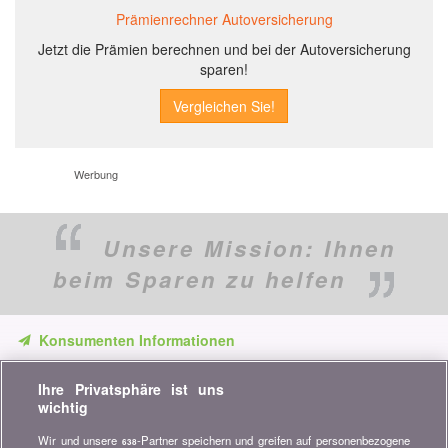
Prämienrechner Autoversicherung
Jetzt die Prämien berechnen und bei der Autoversicherung
sparen!
Werbung
Unsere Mission:
Ihnen
beim Sparen zu helfen
Konsumenten Informationen
Verpassen Sie keine Gelegenheit, Geld zu sparen. Erhalten Sie
Ihre Privatsphäre ist uns
unsere Vergleiche, Ratschläge und Tipps in den Bereichen
wichtig
Versicherung, Finanzen, Konsumgüter und vieles mehr...
Wir und unsere
-Partner speichern und greifen auf personenbezogene
638