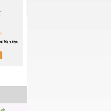
t
ch
n für einen
.ch