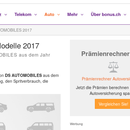
nz
Telekom
Auto
Mehr
Über bonus.ch
TOMOBILES 2017
odelle 2017
Prämienrechner
MOBILES aus dem Jahr
von
DS AUTOMOBILES
aus dem
Prämienrechner Autovers
ng, den Spritverbrauch, die
Jetzt die Prämien berechnen 
Autoversicherung spa
Werbung