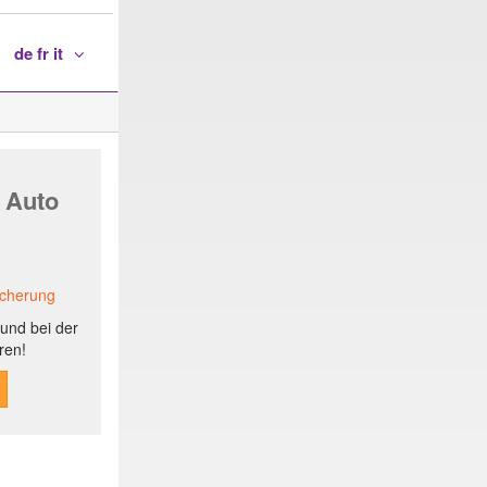
de fr it
 Auto
icherung
und bei der
ren!