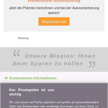
Prämienrechner Autoversicherung
Jetzt die Prämien berechnen und bei der Autoversicherung
sparen!
Werbung
Unsere Mission:
Ihnen
beim Sparen zu helfen
Konsumenten Informationen
Verpassen Sie keine Gelegenheit, Geld zu sparen. Erhalten Sie
Ihre Privatsphäre ist uns
unsere Vergleiche, Ratschläge und Tipps in den Bereichen
wichtig
Versicherung, Finanzen, Konsumgüter und vieles mehr...
Wir und unsere
-Partner speichern und greifen auf personenbezogene
638
Newsletter bestellen
Daten wie Browserdaten oder eindeutige Kennungen auf Ihrem Gerät zu.