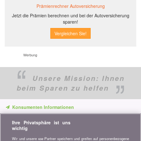
Prämienrechner Autoversicherung
Jetzt die Prämien berechnen und bei der Autoversicherung
sparen!
Werbung
Unsere Mission:
Ihnen
beim Sparen zu helfen
Konsumenten Informationen
Verpassen Sie keine Gelegenheit, Geld zu sparen. Erhalten Sie
Ihre Privatsphäre ist uns
unsere Vergleiche, Ratschläge und Tipps in den Bereichen
wichtig
Versicherung, Finanzen, Konsumgüter und vieles mehr...
Wir und unsere
-Partner speichern und greifen auf personenbezogene
638