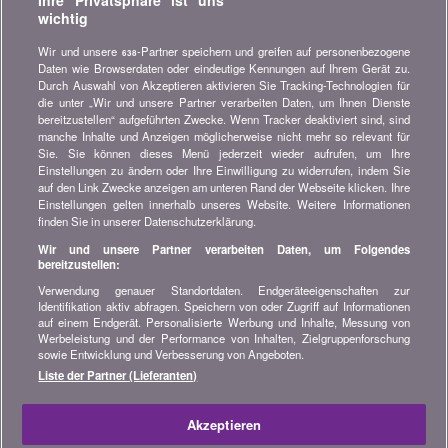
Ihre Privatsphäre ist uns
unsere Vergleiche, Ratschläge und Tipps in den Bereichen
wichtig
Versicherung, Finanzen, Konsumgüter und vieles mehr...
Wir und unsere
-Partner speichern und greifen auf personenbezogene
638
Newsletter bestellen
Daten wie Browserdaten oder eindeutige Kennungen auf Ihrem Gerät zu.
Durch Auswahl von Akzeptieren aktivieren Sie Tracking-Technologien für
die unter „Wir und unsere Partner verarbeiten Daten, um Ihnen Dienste
Treten Sie unserer Community bei
bereitzustellen“ aufgeführten Zwecke. Wenn Tracker deaktiviert sind, sind
manche Inhalte und Anzeigen möglicherweise nicht mehr so relevant für
Bleiben Sie auf dem neuesten Stand, finden Sie alle Ratschläge
Sie. Sie können dieses Menü jederzeit wieder aufrufen, um Ihre
und Tipps zum Sparen auf:
Einstellungen zu ändern oder Ihre Einwilligung zu widerrufen, indem Sie
auf den Link Zwecke anzeigen am unteren Rand der Webseite klicken. Ihre
Einstellungen gelten innerhalb unseres Website. Weitere Informationen
finden Sie in unserer Datenschutzerklärung.
Wir und unsere Partner verarbeiten Daten, um Folgendes
bereitzustellen:
Wissenswertes über bonus.ch
Verwendung genauer Standortdaten. Endgeräteeigenschaften zur
Wer ist bonus.ch? Wie funktionieren die Vergleiche?
Identifikation aktiv abfragen. Speichern von oder Zugriff auf Informationen
Presseanfragen, Partnerschaften, Werbung...
auf einem Endgerät. Personalisierte Werbung und Inhalte, Messung von
Werbeleistung und der Performance von Inhalten, Zielgruppenforschung
sowie Entwicklung und Verbesserung von Angeboten.
Alle Informationen über bonus.ch
Liste der Partner (Lieferanten)
© 2004-2026 copyright bonus.ch SA -
Sitemap
Akzeptieren
Home