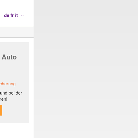
de fr it
 Auto
icherung
und bei der
ren!