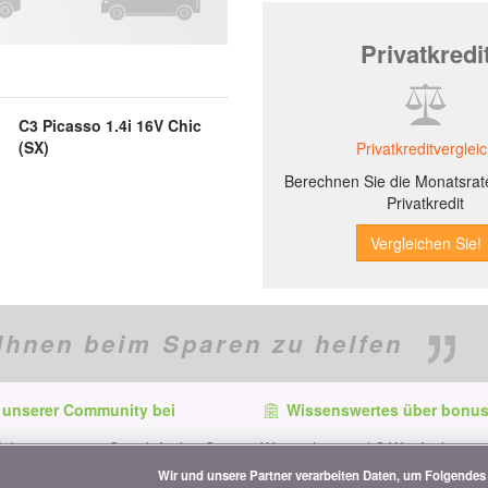
Privatkredi
C3 Picasso 1.4i 16V Chic
(SX)
Privatkreditverglei
Berechnen Sie die Monatsrate
Privatkredit
Ihnen beim Sparen zu helfen
 unserer Community bei
Wissenswertes über bonus
f dem neuesten Stand, finden Sie
Wer ist bonus.ch? Wie funktionie
e und Tipps zum Sparen auf:
Vergleiche? Presseanfragen, Par
Wir und unsere Partner verarbeiten Daten, um Folgendes 