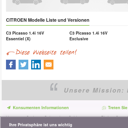
CITROEN Modelle Liste und Versionen
C3 Picasso 1.4i 16V
C3 Picasso 1.4i 16V
Essentiel (X)
Exclusive
Unsere Mission:
Konsumenten Informationen
Treten Sie
Verpassen Sie keine Gelegenheit, Geld zu
Bleiben Sie au
sparen. Erhalten Sie unsere Vergleiche,
alle Ratschläg
Ihre Privatsphäre ist uns wichtig