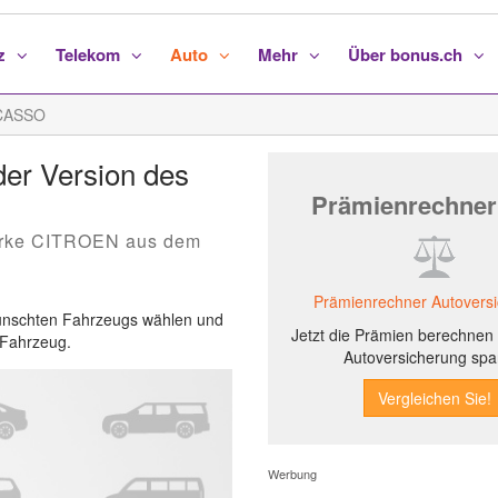
nz
Telekom
Auto
Mehr
Über bonus.ch
CASSO
r Version des
Prämienrechner
arke CITROEN aus dem
Prämienrechner Autovers
ewünschten Fahrzeugs wählen und
Jetzt die Prämien berechnen 
s Fahrzeug.
Autoversicherung spa
Werbung