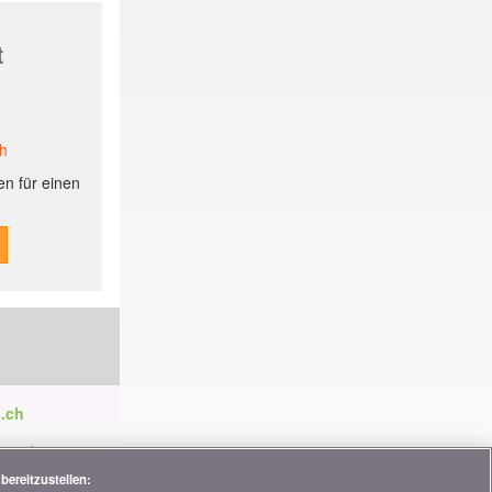
t
ch
n für einen
.ch
ren die
tnerschaften,
bereitzustellen: