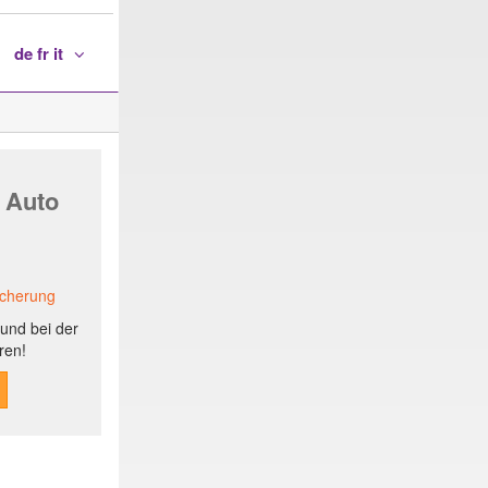
de fr it
 Auto
icherung
und bei der
ren!