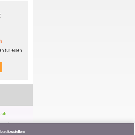
t
ch
n für einen
.ch
ren die
tnerschaften,
bereitzustellen: