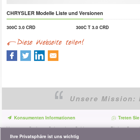
CHRYSLER Modelle Liste und Versionen
300C 3.0 CRD
300C T 3.0 CRD
Unsere Mission:
Konsumenten Informationen
Treten Sie
Verpassen Sie keine Gelegenheit, Geld zu
Bleiben Sie au
sparen. Erhalten Sie unsere Vergleiche,
alle Ratschläg
Ihre Privatsphäre ist uns wichtig