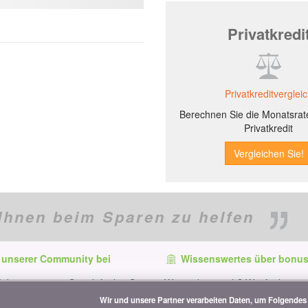
Privatkredi
Privatkreditverglei
Berechnen Sie die Monatsrate
Privatkredit
Ihnen beim Sparen zu helfen
 unserer Community bei
Wissenswertes über bonus
f dem neuesten Stand, finden Sie
Wer ist bonus.ch? Wie funktionie
e und Tipps zum Sparen auf:
Vergleiche? Presseanfragen, Par
Wir und unsere Partner verarbeiten Daten, um Folgendes 