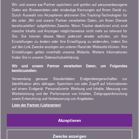
Wir und unsere
-Partner speichern und greifen auf personenbezogene
638
Newsletter bestellen
Daten wie Browserdaten oder eindeutige Kennungen auf Ihrem Gerät zu.
Durch Auswahl von Akzeptieren aktivieren Sie Tracking-Technologien für
die unter „Wir und unsere Partner verarbeiten Daten, um Ihnen Dienste
Treten Sie unserer Community bei
bereitzustellen“ aufgeführten Zwecke. Wenn Tracker deaktiviert sind, sind
manche Inhalte und Anzeigen möglicherweise nicht mehr so relevant für
Bleiben Sie auf dem neuesten Stand, finden Sie alle Ratschläge
Sie. Sie können dieses Menü jederzeit wieder aufrufen, um Ihre
und Tipps zum Sparen auf:
Einstellungen zu ändern oder Ihre Einwilligung zu widerrufen, indem Sie
auf den Link Zwecke anzeigen am unteren Rand der Webseite klicken. Ihre
Einstellungen gelten innerhalb unseres Website. Weitere Informationen
finden Sie in unserer Datenschutzerklärung.
Wir und unsere Partner verarbeiten Daten, um Folgendes
bereitzustellen:
Wissenswertes über bonus.ch
Verwendung genauer Standortdaten. Endgeräteeigenschaften zur
Wer ist bonus.ch? Wie funktionieren die Vergleiche?
Identifikation aktiv abfragen. Speichern von oder Zugriff auf Informationen
Presseanfragen, Partnerschaften, Werbung...
auf einem Endgerät. Personalisierte Werbung und Inhalte, Messung von
Werbeleistung und der Performance von Inhalten, Zielgruppenforschung
sowie Entwicklung und Verbesserung von Angeboten.
Alle Informationen über bonus.ch
Liste der Partner (Lieferanten)
© 2004-2026 copyright bonus.ch SA -
Sitemap
Akzeptieren
Home
Zwecke anzeigen