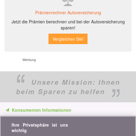
Prämienrechner Autoversicherung
Jetzt die Prämien berechnen und bei der Autoversicherung
sparen!
Werbung
Unsere Mission:
Ihnen
beim Sparen zu helfen
Konsumenten Informationen
Verpassen Sie keine Gelegenheit, Geld zu sparen. Erhalten Sie
Ihre Privatsphäre ist uns
unsere Vergleiche, Ratschläge und Tipps in den Bereichen
wichtig
Versicherung, Finanzen, Konsumgüter und vieles mehr...