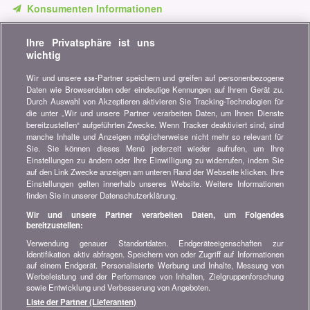
Konsumenten Informationen
Verpassen Sie keine Gelegenheit, Geld zu sparen. Erhalten Sie
Ihre Privatsphäre ist uns
unsere Vergleiche, Ratschläge und Tipps in den Bereichen
wichtig
Versicherung, Finanzen, Konsumgüter und vieles mehr...
Wir und unsere
-Partner speichern und greifen auf personenbezogene
638
Newsletter bestellen
Daten wie Browserdaten oder eindeutige Kennungen auf Ihrem Gerät zu.
Durch Auswahl von Akzeptieren aktivieren Sie Tracking-Technologien für
die unter „Wir und unsere Partner verarbeiten Daten, um Ihnen Dienste
Treten Sie unserer Community bei
bereitzustellen“ aufgeführten Zwecke. Wenn Tracker deaktiviert sind, sind
manche Inhalte und Anzeigen möglicherweise nicht mehr so relevant für
Bleiben Sie auf dem neuesten Stand, finden Sie alle Ratschläge
Sie. Sie können dieses Menü jederzeit wieder aufrufen, um Ihre
und Tipps zum Sparen auf:
Einstellungen zu ändern oder Ihre Einwilligung zu widerrufen, indem Sie
auf den Link Zwecke anzeigen am unteren Rand der Webseite klicken. Ihre
Einstellungen gelten innerhalb unseres Website. Weitere Informationen
finden Sie in unserer Datenschutzerklärung.
Wir und unsere Partner verarbeiten Daten, um Folgendes
bereitzustellen:
Wissenswertes über bonus.ch
Verwendung genauer Standortdaten. Endgeräteeigenschaften zur
Wer ist bonus.ch? Wie funktionieren die Vergleiche?
Identifikation aktiv abfragen. Speichern von oder Zugriff auf Informationen
Presseanfragen, Partnerschaften, Werbung...
auf einem Endgerät. Personalisierte Werbung und Inhalte, Messung von
Werbeleistung und der Performance von Inhalten, Zielgruppenforschung
sowie Entwicklung und Verbesserung von Angeboten.
Alle Informationen über bonus.ch
Liste der Partner (Lieferanten)